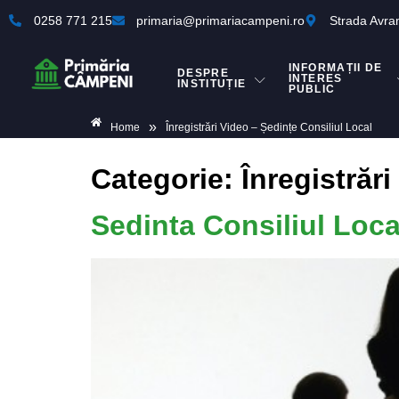
0258 771 215
primaria@primariacampeni.ro
Strada Avra
INFORMAȚII DE
DESPRE
INTERES
INSTITUȚIE
PUBLIC
»
Home
Înregistrări Video – Ședințe Consiliul Local
Categorie:
Înregistrăr
Sedinta Consiliul Loc