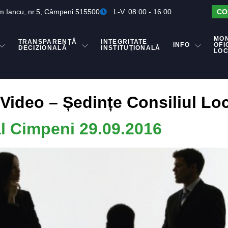
m Iancu, nr.5, Câmpeni 515500
L-V: 08:00 - 16:00
CO
MO
TRANSPARENȚĂ
INTEGRITATE
INFO
OFI
DECIZIONALĂ
INSTITUȚIONALĂ
LO
i Video – Ședințe Consiliul Lo
al Cimpeni 29.09.2016