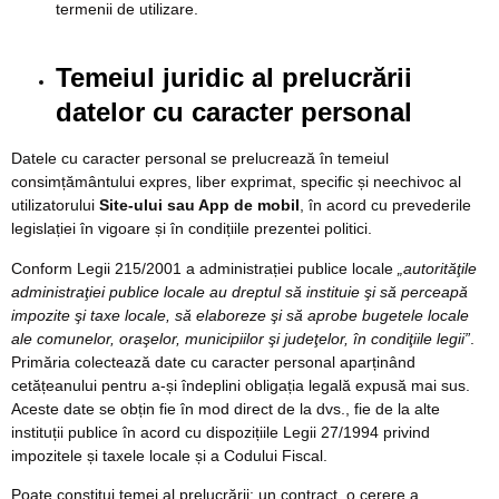
termenii de utilizare.
Temeiul juridic al prelucrării
datelor cu caracter personal
Datele cu caracter personal se prelucrează în temeiul
consimțământului expres, liber exprimat, specific și neechivoc al
utilizatorului
Site-ului sau App de mobil
, în acord cu prevederile
legislației în vigoare și în condițiile prezentei politici.
Conform Legii 215/2001 a administrației publice locale
„autorităţile
administraţiei publice locale au dreptul să instituie şi să perceapă
impozite şi taxe locale, să elaboreze şi să aprobe bugetele locale
ale comunelor, oraşelor, municipiilor şi judeţelor, în condiţiile legii”
.
Primăria colectează date cu caracter personal aparținând
cetățeanului pentru a-și îndeplini obligația legală expusă mai sus.
Aceste date se obțin fie în mod direct de la dvs., fie de la alte
instituții publice în acord cu dispozițiile Legii 27/1994 privind
impozitele și taxele locale și a Codului Fiscal.
Poate constitui temei al prelucrării: un contract, o cerere a