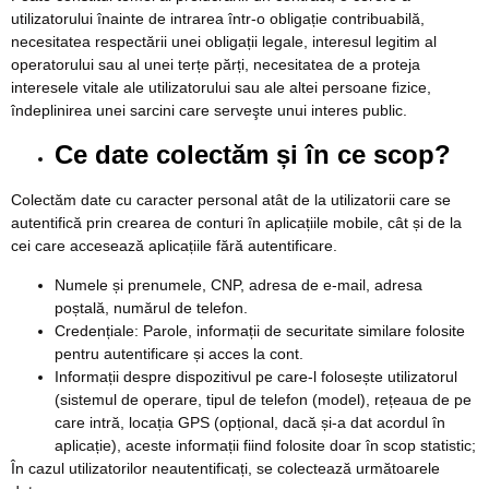
utilizatorului înainte de intrarea într-o obligație contribuabilă,
necesitatea respectării unei obligații legale, interesul legitim al
operatorului sau al unei terțe părți, necesitatea de a proteja
interesele vitale ale utilizatorului sau ale altei persoane fizice,
îndeplinirea unei sarcini care serveşte unui interes public.
Ce date colectăm și în ce scop?
Colectăm date cu caracter personal atât de la utilizatorii care se
autentifică prin crearea de conturi în aplicațiile mobile, cât și de la
cei care accesează aplicațiile fără autentificare.
Numele și prenumele, CNP, adresa de e-mail, adresa
poștală, numărul de telefon.
Credențiale: Parole, informații de securitate similare folosite
pentru autentificare și acces la cont.
Informații despre dispozitivul pe care-l folosește utilizatorul
(sistemul de operare, tipul de telefon (model), rețeaua de pe
care intră, locația GPS (opțional, dacă și-a dat acordul în
aplicație), aceste informații fiind folosite doar în scop statistic;
În cazul utilizatorilor neautentificați, se colectează următoarele