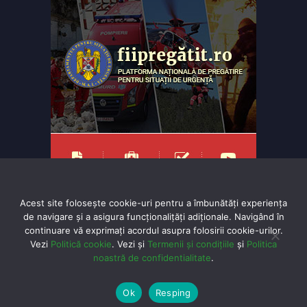
Acest site folosește cookie-uri pentru a îmbunătăți experiența
de navigare și a asigura funcționalițăți adiționale. Navigând în
continuare vă exprimaţi acordul asupra folosirii cookie-urilor.
Vezi
Politică cookie
. Vezi și
Termenii și condițiile
și
Politica
Powered by
TNT Computers
&
City Manager
noastră de confidentialitate
.
© Copyright 2025 Toate drepturile rezervate
Ok
Resping