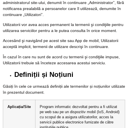
administratorul site-ului, denumit în continuare „Administrator”, fără
notificarea prealabilă a persoanelor care îl utilizează, denumite în
continuare „Utilizatori”.
Utilizatorii vor avea acces permanent la termenii şi condiţiile pentru
utilizarea serviciilor pentru a le putea consulta în orice moment.
Accesând şi navigând pe acest site sau App de mobil, Utilizatorii
acceptă implicit, termenii de utilizare descrişi în continuare.
În cazul în care nu sunt de acord cu termenii şi condiţiile impuse,
Utilizatorii trebuie să înceteze accesarea acestui serviciu.
Definiții și Noțiuni
Găsiți în cele ce urmează definiții ale termenilor și noțiunilor utilizate
în prezentul document.
Aplicația/Site
Program informatic dezvoltat pentru a fi utilizat
pe web sau pe un dispozitiv mobil (IoS, Android)
cu scopul de a asigura utilizatorilor, acces la
servicii publice electronice furnizate de către
instituțiile publice.