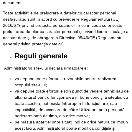
document.
Toate activitățile de prelucrare a datelor cu caracter personal
desfășurate, sunt în acord cu prevederile Regulamentului (UE)
2016/679 privind protecţia persoanelor fizice în ceea ce priveşte
prelucrarea datelor cu caracter personal şi privind libera circulaţie a
acestor date şi de abrogare a Directivei 95/46/CE (Regulamentul
general privind protecţia datelor).
Reguli generale
Administratorul site-ului declară următoarele:
va depune toate eforturile rezonabile pentru realizarea
scopului site-ului;
va depune toate eforturile (din punct de vedere tehnic sau de
altă natură) pentru funcţionarea în bune condiţii a siteului; cu
toate acestea, pot exista întreruperi în funcţionare, sau
imposibilităţi de accesare de către Utilizatori, pe o perioadă
nedeterminată de timp, din orice motive;
pe măsura apariţiei unor situaţii noi de orice natură ce impun
acest lucru, Administratorul poate modifica condiţiile şi