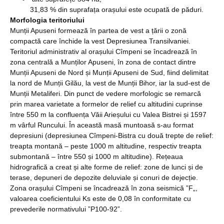
31,83 % din suprafața orașului este ocupată de păduri.
Morfologia teritoriului
Munții Apuseni formează în partea de vest a țării o zonă
compactă care închide la vest Depresiunea Transilvaniei.
Teritoriul administrativ al orașului Cîmpeni se încadrează în
zona centrală a Munților Apuseni, în zona de contact dintre
Munții Apuseni de Nord și Munții Apuseni de Sud, fiind delimitat
la nord de Munții Gilău, la vest de Munții Bihor, iar la sud-est de
Munții Metaliferi. Din punct de vedere morfologic se remarcă
prin marea varietate a formelor de relief cu altitudini cuprinse
între 550 m la confluența Văii Arieșului cu Valea Bistrei și 1597
m vârful Runcului. În această masă muntoasă s-au format
depresiuni (depresiunea Cîmpeni-Bistra cu două trepte de relief:
treapta montană – peste 1000 m altitudine, respectiv treapta
submontană – între 550 și 1000 m altitudine). Rețeaua
hidrografică a creat și alte forme de relief: zone de lunci și de
terase, depuneri de depozite deluviale și conuri de dejecție.
Zona orașului Cîmpeni se încadrează în zona seismică ”F„,
valoarea coeficientului Ks este de 0,08 în conformitate cu
prevederile normativului ”P100-92”.