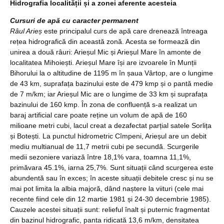
Hidrografia localității și a zonei aferente acesteia
Cursuri de apă cu caracter permanent
Râul Arieș
este principalul curs de apă care drenează întreaga
rețea hidrografică din această zonă. Acesta se formează din
unirea a două râuri: Arieșul Mic și Arieșul Mare în amonte de
localitatea Mihoiești. Arieșul Mare își are izvoarele în Munții
Bihorului la o altitudine de 1195 m în șaua Vârtop, are o lungime
de 43 km, suprafața bazinului este de 479 kmp și o pantă medie
de 7 m/km; iar Arieșul Mic are o lungime de 33 km și suprafața
bazinului de 160 kmp. În zona de confluență s-a realizat un
baraj artificial care poate reține un volum de apă de 160
milioane metri cubi, lacul creat a dezafectat parțial satele Sorlița
și Botești. La punctul hidrometric Cîmpeni, Arieșul are un debit
mediu multianual de 11,7 metrii cubi pe secundă. Scurgerile
medii sezoniere variază între 18,1% vara, toamna 11,1%,
primăvara 45.1%, iarna 25,7%. Sunt situații când scurgerea este
abundentă sau în exces; în aceste situații debitele cresc și nu se
mai pot limita la albia majoră, dând naștere la viituri (cele mai
recente fiind cele din 12 martie 1981 și 24-30 decembrie 1985).
Cauzele acestei situații sunt: relieful înalt și puternic fragmentat
din bazinul hidrografic, panta ridicată 13,6 m/km, densitatea