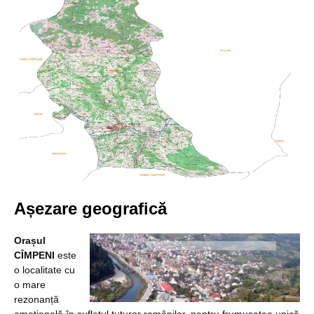
Așezare geografică
Orașul
CÎMPENI
este
o localitate cu
o mare
rezonanță
emotională în sufletul tuturor românilor, pentru frumusețea unică