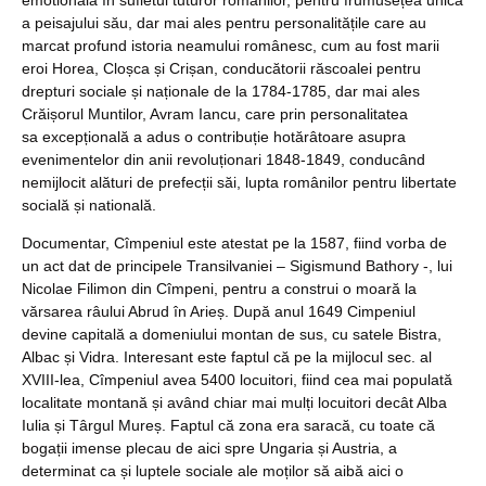
a peisajului său, dar mai ales pentru personalitățile care au
marcat profund istoria neamului românesc, cum au fost marii
eroi Horea, Cloșca și Crișan, conducătorii răscoalei pentru
drepturi sociale și naționale de la 1784-1785, dar mai ales
Crăișorul Muntilor, Avram Iancu, care prin personalitatea
sa excepțională a adus o contribuție hotărâtoare asupra
evenimentelor din anii revoluționari 1848-1849, conducând
nemijlocit alături de prefecții săi, lupta românilor pentru libertate
socială și natională.
Documentar, Cîmpeniul este atestat pe la 1587, fiind vorba de
un act dat de principele Transilvaniei – Sigismund Bathory -, lui
Nicolae Filimon din Cîmpeni, pentru a construi o moară la
vărsarea râului Abrud în Arieș. După anul 1649 Cimpeniul
devine capitală a domeniului montan de sus, cu satele Bistra,
Albac și Vidra. Interesant este faptul că pe la mijlocul sec. al
XVIII-lea, Cîmpeniul avea 5400 locuitori, fiind cea mai populată
localitate montană și având chiar mai mulți locuitori decât Alba
Iulia și Târgul Mureș. Faptul că zona era saracă, cu toate că
bogații imense plecau de aici spre Ungaria și Austria, a
determinat ca și luptele sociale ale moților să aibă aici o