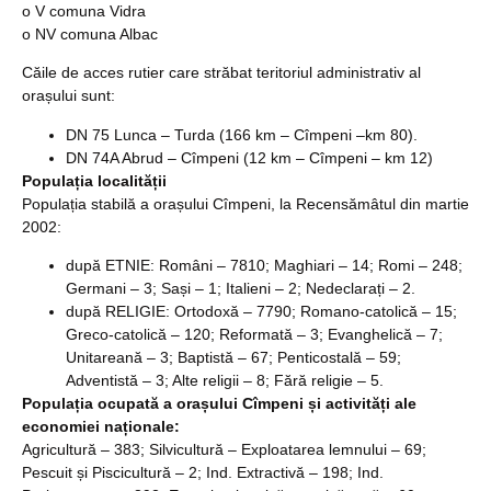
o V comuna Vidra
o NV comuna Albac
Căile de acces rutier care străbat teritoriul administrativ al
orașului sunt:
DN 75 Lunca – Turda (166 km – Cîmpeni –km 80).
DN 74A Abrud – Cîmpeni (12 km – Cîmpeni – km 12)
Populația localității
Populația stabilă a orașului Cîmpeni, la Recensămâtul din martie
2002:
după ETNIE: Români – 7810; Maghiari – 14; Romi – 248;
Germani – 3; Sași – 1; Italieni – 2; Nedeclarați – 2.
după RELIGIE: Ortodoxă – 7790; Romano-catolică – 15;
Greco-catolică – 120; Reformată – 3; Evanghelică – 7;
Unitareană – 3; Baptistă – 67; Penticostală – 59;
Adventistă – 3; Alte religii – 8; Fără religie – 5.
Populația ocupată a orașului Cîmpeni și activități ale
economiei naționale:
Agricultură – 383; Silvicultură – Exploatarea lemnului – 69;
Pescuit și Piscicultură – 2; Ind. Extractivă – 198; Ind.