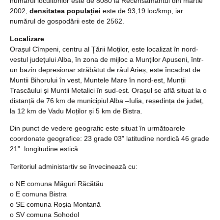
numărul locuitorilor este de 8080 la Recensământul din martie
2002,
densitatea populației
este de 93,19 loc/kmp, iar
numărul de gospodării este de 2562.
Localizare
Orașul Cîmpeni, centru al Ţării Moților, este localizat în nord-
vestul județului Alba, în zona de mijloc a Munților Apuseni, într-
un bazin depresionar străbătut de râul Arieș; este încadrat de
Muntii Bihorului în vest, Muntele Mare în nord-est, Munții
Trascăului și Muntii Metalici în sud-est. Orașul se află situat la o
distanță de 76 km de municipiul Alba –Iulia, reședința de județ,
la 12 km de Vadu Moților și 5 km de Bistra.
Din punct de vedere geografic este situat în următoarele
coordonate geografice: 23 grade 03” latitudine nordică 46 grade
21” longitudine estică .
Teritoriul administartiv se învecinează cu:
o NE comuna Măguri Răcătău
o E comuna Bistra
o SE comuna Roșia Montană
o SV comuna Sohodol