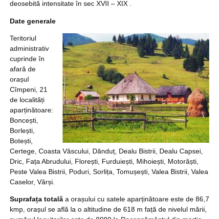
deosebită intensitate în sec XVII – XIX .
Date generale
Teritoriul
administrativ
cuprinde în
afară de
orașul
Cîmpeni, 21
de localități
aparținătoare:
Boncești,
Borlești,
Botești,
Certege, Coasta Vâscului, Dănduț, Dealu Bistrii, Dealu Capsei,
Dric, Fața Abrudului, Florești, Furduiești, Mihoiești, Motorăști,
Peste Valea Bistrii, Poduri, Sorlița, Tomușești, Valea Bistrii, Valea
Caselor, Vârși.
Suprafața totală
a orașului cu satele aparținătoare este de 86,7
kmp, orașul se află la o altitudine de 618 m față de nivelul mării,