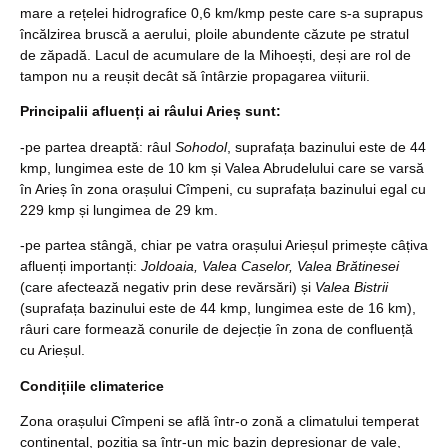
mare a rețelei hidrografice 0,6 km/kmp peste care s-a suprapus
încălzirea bruscă a aerului, ploile abundente căzute pe stratul
de zăpadă. Lacul de acumulare de la Mihoești, deși are rol de
tampon nu a reușit decât să întârzie propagarea viiturii.
Principalii afluenți ai râului Arieș sunt:
-pe partea dreaptă: râul
Sohodol
, suprafața bazinului este de 44
kmp, lungimea este de 10 km și Valea Abrudelului care se varsă
în Arieș în zona orașului Cîmpeni, cu suprafața bazinului egal cu
229 kmp și lungimea de 29 km.
-pe partea stângă, chiar pe vatra orașului Arieșul primește câțiva
afluenți importanți:
Joldoaia, Valea Caselor, Valea Brătinesei
(care afectează negativ prin dese revărsări) și
Valea Bistrii
(suprafața bazinului este de 44 kmp, lungimea este de 16 km),
râuri care formează conurile de dejecție în zona de confluență
cu Arieșul.
Condițiile climaterice
Zona orașului Cîmpeni se află într-o zonă a climatului temperat
continental, poziția sa într-un mic bazin depresionar de vale,