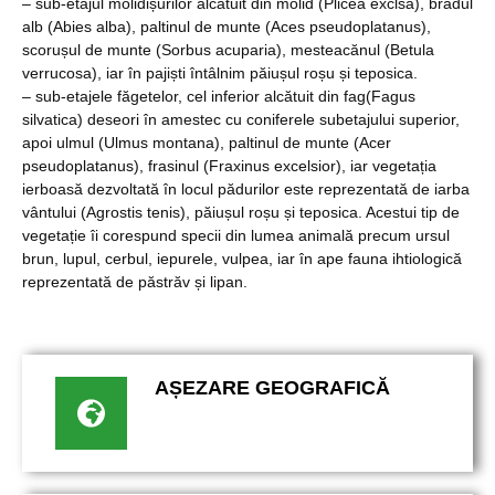
– sub-etajul molidișurilor alcătuit din molid (Plicea exclsa), bradul
alb (Abies alba), paltinul de munte (Aces pseudoplatanus),
scorușul de munte (Sorbus acuparia), mesteacănul (Betula
verrucosa), iar în pajiști întâlnim păiușul roșu și teposica.
– sub-etajele făgetelor, cel inferior alcătuit din fag(Fagus
silvatica) deseori în amestec cu coniferele subetajului superior,
apoi ulmul (Ulmus montana), paltinul de munte (Acer
pseudoplatanus), frasinul (Fraxinus excelsior), iar vegetația
ierboasă dezvoltată în locul pădurilor este reprezentată de iarba
vântului (Agrostis tenis), păiușul roșu și teposica. Acestui tip de
vegetație îi corespund specii din lumea animală precum ursul
brun, lupul, cerbul, iepurele, vulpea, iar în ape fauna ihtiologică
reprezentată de păstrăv și lipan.
AȘEZARE GEOGRAFICĂ