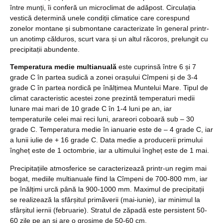
între munți, îi conferă un microclimat de adăpost. Circulația
vestică determină unele condiții climatice care corespund
zonelor montane și submontane caracterizate în general printr-
un anotimp călduros, scurt vara și un altul răcoros, prelungit cu
precipitații abundente.
Temperatura medie multianuală
este cuprinsă între 6 și 7
grade C în partea sudică a zonei orașului Cîmpeni și de 3-4
grade C în partea nordică pe înălțimea Muntelui Mare. Tipul de
climat caracteristic acestei zone prezintă temperaturi medii
lunare mai mari de 10 grade C în 1-4 luni pe an, iar
temperaturile celei mai reci luni, arareori coboară sub – 30
grade C. Temperatura medie în ianuarie este de – 4 grade C, iar
a lunii iulie de + 16 grade C. Data medie a producerii primului
îngheț este de 1 octombrie, iar a ultimului îngheț este de 1 mai.
Precipitațiile atmosferice se caracterizează printr-un regim mai
bogat, mediile multianuale fiind la Cîmpeni de 700-800 mm, iar
pe înălțimi urcă până la 900-1000 mm. Maximul de precipitații
se realizează la sfârșitul primăverii (mai-iunie), iar minimul la
sfârșitul iernii (februarie). Stratul de zăpadă este persistent 50-
60 zile pe an și are o grosime de 50-60 cm.