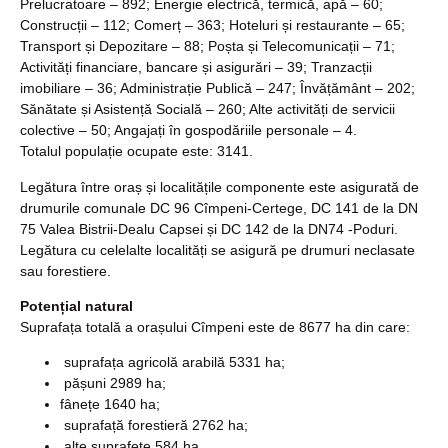
Prelucratoare – 892; Energie electrică, termică, apă – 60;
Construcții – 112; Comerț – 363; Hoteluri și restaurante – 65;
Transport și Depozitare – 88; Poșta și Telecomunicații – 71;
Activități financiare, bancare și asigurări – 39; Tranzacții
imobiliare – 36; Administrație Publică – 247; Învățământ – 202;
Sănătate și Asistență Socială – 260; Alte activități de servicii
colective – 50; Angajați în gospodăriile personale – 4.
Totalul populație ocupate este: 3141.
Legătura între oraș și localitățile componente este asigurată de
drumurile comunale DC 96 Cîmpeni-Certege, DC 141 de la DN
75 Valea Bistrii-Dealu Capsei și DC 142 de la DN74 -Poduri.
Legătura cu celelalte localități se asigură pe drumuri neclasate
sau forestiere.
Potențial natural
Suprafața totală a orașului Cîmpeni este de 8677 ha din care:
suprafața agricolă arabilă 5331 ha;
pășuni 2989 ha;
fânețe 1640 ha;
suprafață forestieră 2762 ha;
alte suprafețe 584 ha,