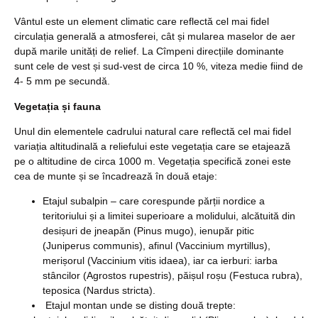
Vântul este un element climatic care reflectă cel mai fidel
circulația generală a atmosferei, cât și mularea maselor de aer
după marile unități de relief. La Cîmpeni direcțiile dominante
sunt cele de vest și sud-vest de circa 10 %, viteza medie fiind de
4- 5 mm pe secundă.
Vegetația și fauna
Unul din elementele cadrului natural care reflectă cel mai fidel
variația altitudinală a reliefului este vegetația care se etajează
pe o altitudine de circa 1000 m. Vegetația specifică zonei este
cea de munte și se încadrează în două etaje:
Etajul subalpin – care corespunde părții nordice a
teritoriului și a limitei superioare a molidului, alcătuită din
desișuri de jneapăn (Pinus mugo), ienupăr pitic
(Juniperus communis), afinul (Vaccinium myrtillus),
merișorul (Vaccinium vitis idaea), iar ca ierburi: iarba
stâncilor (Agrostos rupestris), păișul roșu (Festuca rubra),
teposica (Nardus stricta).
Etajul montan unde se disting două trepte: