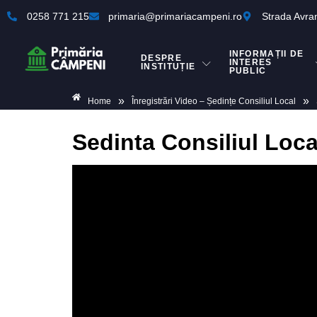
0258 771 215
primaria@primariacampeni.ro
Strada Avra
INFORMAȚII DE
DESPRE
INTERES
INSTITUȚIE
PUBLIC
»
»
Home
Înregistrări Video – Ședințe Consiliul Local
Sedinta Consiliul Loc