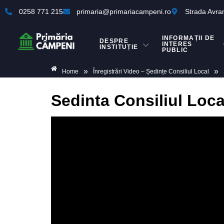
0258 771 215
primaria@primariacampeni.ro
Strada Avra
INFORMAȚII DE
DESPRE
INTERES
INSTITUȚIE
PUBLIC
»
»
Home
Înregistrări Video – Ședințe Consiliul Local
Sedinta Consiliul Loc