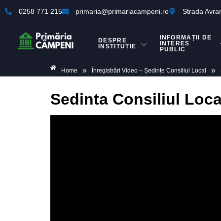
0258 771 215
primaria@primariacampeni.ro
Strada Avra
INFORMAȚII DE
DESPRE
INTERES
INSTITUȚIE
PUBLIC
»
»
Home
Înregistrări Video – Ședințe Consiliul Local
Sedinta Consiliul Loca