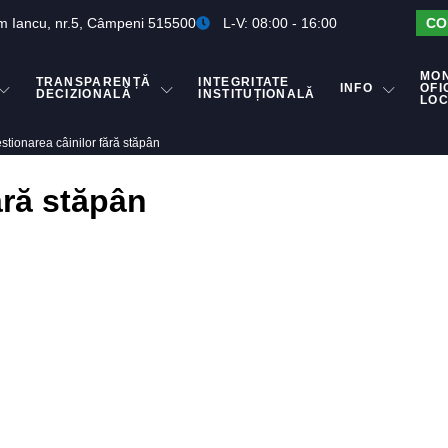
m Iancu, nr.5, Câmpeni 515500
L-V: 08:00 - 16:00
CO
MO
TRANSPARENȚĂ
INTEGRITATE
INFO
OFI
DECIZIONALĂ
INSTITUȚIONALĂ
LO
stionarea câinilor fără stăpân
ără stăpân