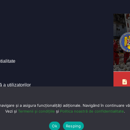
tialitate
a utilizatorilor
e ale Primăriei
vigare și a asigura funcționalițăți adiționale. Navigând în continuare vă 
Vezi și
Termenii și condițiile
și
Politica noastră de confidentialitate
.
© Cop
Ok
Resping