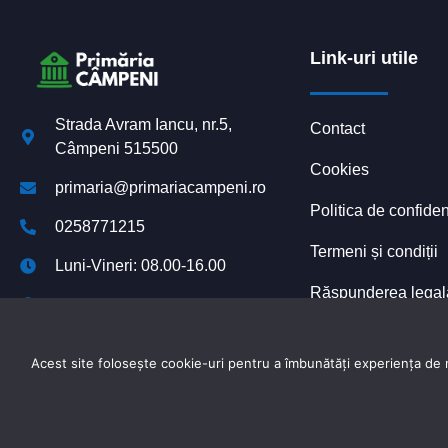
Link-uri utile
Strada Avram Iancu, nr.5,
Contact
Câmpeni 515500
Cookies
primaria@primariacampeni.ro
Politica de confiden
0258771215
Termeni și condiții
Luni-Vineri: 08.00-16.00
Răspunderea legală 
Declarație de accesibilitate
platformelor digital
Acest site folosește cookie-uri pentru a îmbunătăți experiența de na
Powered by
TNT Computers
&
City Manager