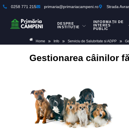
0258 771 215
primaria@primariacampeni.ro
Strada Avra
INFORMAȚII DE
DESPRE
INTERES
INSTITUȚIE
PUBLIC
»
»
»
Home
Info
Serviciu de Salubritate si ADPP
Ge
Gestionarea câinilor f