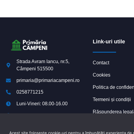
Link-uri utile
Strada Avram Iancu, nr.5,
Contact
Câmpeni 515500
Cookies
primaria@primariacampeni.ro
Politica de confiden
0258771215
Termeni și condiții
Luni-Vineri: 08.00-16.00
Răspunderea legală 
Declarație de accesibilitate
platformelor digital
Acest site folosește cookie-uri pentru a îmbunătăți experiența de na