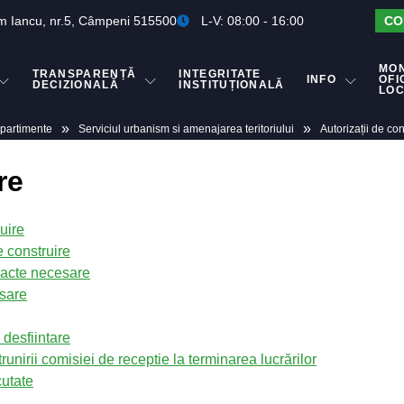
m Iancu, nr.5, Câmpeni 515500
L-V: 08:00 - 16:00
CO
MO
TRANSPARENȚĂ
INTEGRITATE
INFO
OFI
DECIZIONALĂ
INSTITUȚIONALĂ
LO
»
»
artimente
Serviciul urbanism si amenajarea teritoriului
Autorizații de con
re
uire
e construire
i acte necesare
esare
 desfiintare
runirii comisiei de receptie la terminarea lucrărilor
cutate