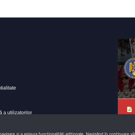
tialitate
a utilizatorilor
e ale Primăriei
vigare și a asigura funcționalițăți adiționale. Navigând în continuare vă 