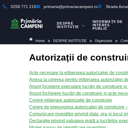
0258 771 215
primaria@primariacampeni.ro
Strada Avra
INFORMAȚII DE
DESPRE
INTERES
INSTITUȚIE
PUBLIC
»
»
»
Home
DESPRE INSTITUȚIE
Organizare
Comp
Autorizații de construi
Acte necesare la eliberarea autorizației de constr
Anexa la cererea pentru eliberarea autorizației d
Anunț începere executare lucrări de construire ș
Anunt încheiere lucrări de construire și acte nec
Cerere eliberare autorizație de construire
Cerere tip prelungirea autorizatiei de construire –
Comunicare investitor privind data, ora și locul int
Declarație privind valoarea reală a lucrărilor exe
Model panou de identificare investiției