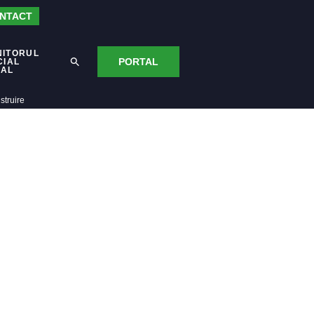
NTACT
NITORUL
PORTAL
CIAL
CAL
struire