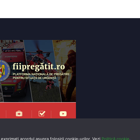
exprimaţi acordul asupra folosirii cookie-urilor. Vezi
Politică cookie
.