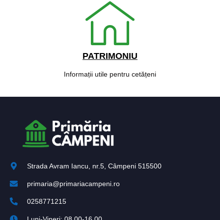
PATRIMONIU
Informații utile pentru cetățeni
Strada Avram Iancu, nr.5, Câmpeni 515500
primaria@primariacampeni.ro
0258771215
Luni-Vineri: 08.00-16.00