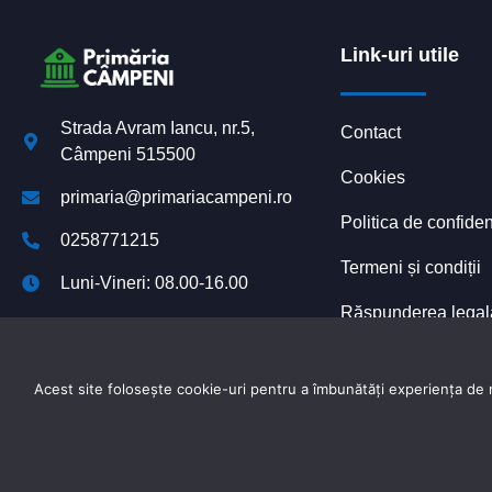
Link-uri utile
Strada Avram Iancu, nr.5,
Contact
Câmpeni 515500
Cookies
primaria@primariacampeni.ro
Politica de confiden
0258771215
Termeni și condiții
Luni-Vineri: 08.00-16.00
Răspunderea legală 
Declarație de accesibilitate
platformelor digital
Acest site folosește cookie-uri pentru a îmbunătăți experiența de na
Powered by
TNT Computers
&
City Manager