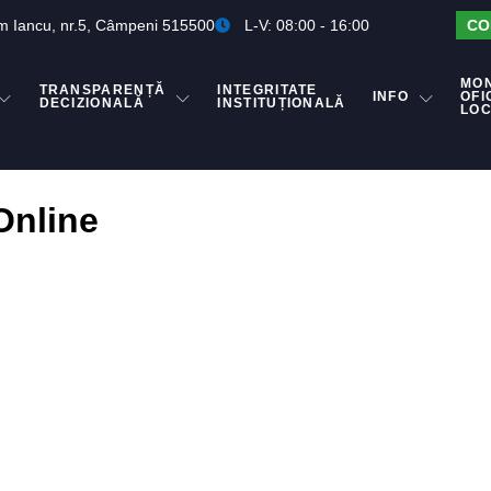
m Iancu, nr.5, Câmpeni 515500
L-V: 08:00 - 16:00
CO
MO
TRANSPARENȚĂ
INTEGRITATE
INFO
OFI
DECIZIONALĂ
INSTITUȚIONALĂ
LO
Online