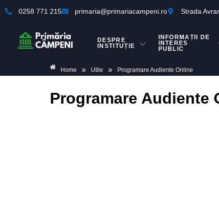
0258 771 215
primaria@primariacampeni.ro
Strada Avra
INFORMAȚII DE
DESPRE
INTERES
INSTITUȚIE
PUBLIC
»
»
Home
Utile
Programare Audiente Online
Programare Audiente 