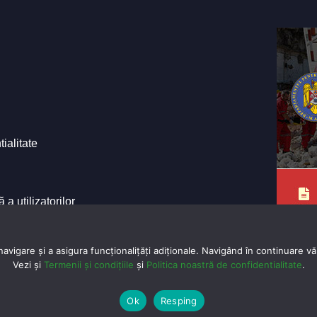
tialitate
a utilizatorilor
e ale Primăriei
vigare și a asigura funcționalițăți adiționale. Navigând în continuare vă 
Vezi și
Termenii și condițiile
și
Politica noastră de confidentialitate
.
© Cop
Ok
Resping