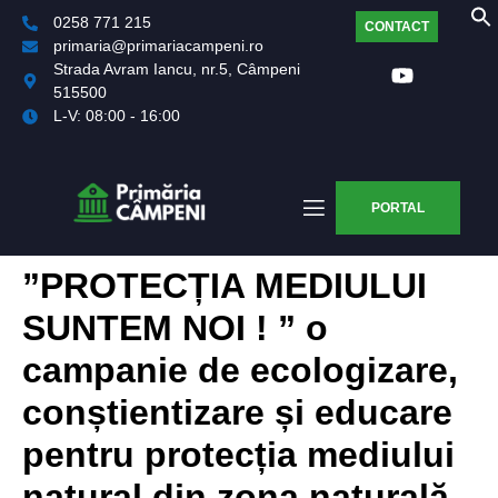
0258 771 215
CONTACT
primaria@primariacampeni.ro
Strada Avram Iancu, nr.5, Câmpeni
515500
L-V: 08:00 - 16:00
PORTAL
”PROTECȚIA MEDIULUI
SUNTEM NOI ! ” o
campanie de ecologizare,
conștientizare și educare
pentru protecția mediului
natural din zona naturală