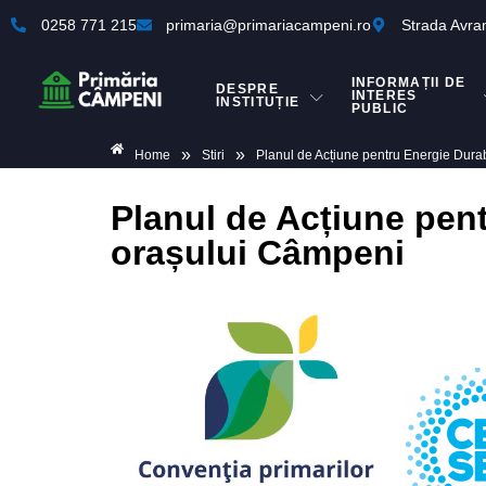
0258 771 215
primaria@primariacampeni.ro
Strada Avra
INFORMAȚII DE
DESPRE
INTERES
INSTITUȚIE
PUBLIC
»
»
Home
Stiri
Planul de Acțiune pentru Energie Dura
Planul de Acțiune pent
orașului Câmpeni