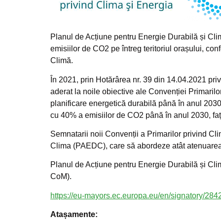
Planul de Acțiune pentru Energie Durabilă și Cl
emisiilor de CO2 pe întreg teritoriul orașului, co
Climă.
În 2021, prin Hotărârea nr. 39 din 14.04.2021 pr
aderat la noile obiective ale Convenției Primarilo
planificare energetică durabilă până în anul 203
cu 40% a emisiilor de CO2 până în anul 2030, faț
Semnatarii noii Convenții a Primarilor privind C
Clima (PAEDC), care să abordeze atât atenuarea, 
Planul de Acțiune pentru Energie Durabilă și Clim
CoM).
https://eu-mayors.ec.europa.eu/en/signatory/284
Atașamente: