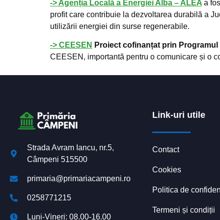
-> Agenția Locală a Energiei Alba – ALEA
a fo
profit care contribuie la dezvoltarea durabilă a J
utilizării energiei din surse regenerabile.
-> CEESEN
Proiect cofinanțat prin Programul
CEESEN, importantă pentru o comunicare și o cola
Link-uri utile
Strada Avram Iancu, nr.5,
Contact
Câmpeni 515500
Cookies
primaria@primariacampeni.ro
Politica de confiden
0258771215
Termeni și condiții
Luni-Vineri: 08.00-16.00