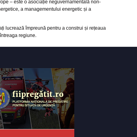
 Europe – este o asociație neguvernamentală non-
 energetice, a managementului energetic și a
ați lucrează împreună pentru a construi și rețeaua
întreaga regiune.