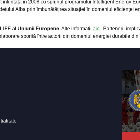
st înființată în 2008 cu sprijnul programului Intelligent Energy
udețului Alba prin îmbunătățirea situației în domeniul eficienței
 LIFE al Uniunii Europene
. Alte informații
aici
.
Partenerii implic
borare sporită între actorii din domeniul energiei durabile din 
tialitate