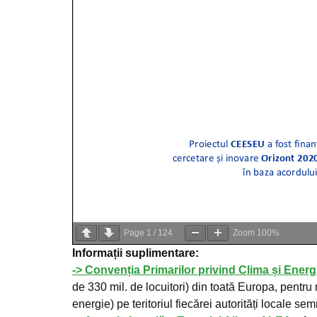
Page
1
/
124
Zoom
100%
Informații suplimentare:
-> Convenția Primarilor privind Clima și Energ
de 330 mil. de locuitori) din toată Europa, pentru
energie) pe teritoriul fiecărei autorități locale s