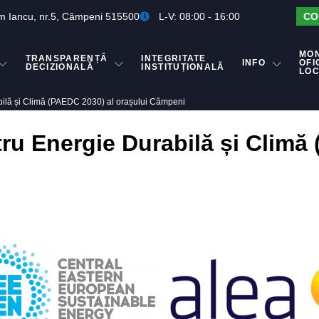
m Iancu, nr.5, Câmpeni 515500
L-V: 08:00 - 16:00
CO
MO
TRANSPARENȚĂ
INTEGRITATE
INFO
OFI
DECIZIONALĂ
INSTITUȚIONALĂ
LO
bilă și Climă (PAEDC 2030) al orașului Câmpeni
ru Energie Durabilă și Climă