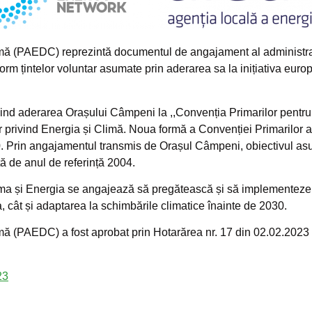
imă (PAEDC) reprezintă documentul de angajament al administraț
nform țintelor voluntar asumate prin aderarea sa la inițiativa eu
ivind aderarea Orașului Câmpeni la ,,Convenția Primarilor pent
r privind Energia și Climă. Noua formă a Convenției Primarilor a 
0. Prin angajamentul transmis de Orașul Câmpeni, obiectivul as
ă de anul de referință 2004.
lima și Energia se angajează să pregătească și să implementeze 
cât și adaptarea la schimbările climatice înainte de 2030.
ă (PAEDC) a fost aprobat prin Hotarărea nr. 17 din 02.02.2023 ș
23