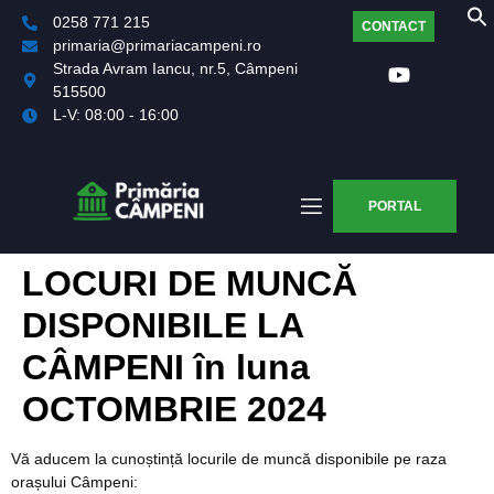
0258 771 215
CONTACT
primaria@primariacampeni.ro
Strada Avram Iancu, nr.5, Câmpeni
515500
L-V: 08:00 - 16:00
PORTAL
LOCURI DE MUNCĂ
DISPONIBILE LA
CÂMPENI în luna
OCTOMBRIE 2024
Vă aducem la cunoștință locurile de muncă disponibile pe raza
orașului Câmpeni: