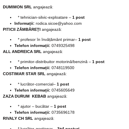
DUMIMON SRL
angajează:
* tehnician-silvic-exploatare –
1 post
Informații:
rodica.sicoe@yahoo.com
PITICII ZÂMBĂREȚI
angajează:
* profesor în învățământ primar–
1 post
Telefon informații:
0749325498
ALL ANDREICA SRL
angajează:
* primitor-distribuitor motorină/benzină –
1 post
Telefon informații:
0748119500
COSTIMAR STAR SRL
angajează:
* lucrător-comercial–
1 post
Telefon informații:
0745605649
ZAZA DURUM KEBAB
angajează:
* ajutor – bucătar –
1 post
Telefon informații:
0735696178
RIVALY CH SRL
angajează:
* lucrător-gestionar –
3+4 posturi