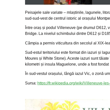
Peisajele sale variate – mlaștinile, lagunele, lito
sud-sud-vest de centrul istoric al orașului Montpe
Între oraș și podul Villeneuve (pe drumul D612, ve
Bridge. La nivelul schimbului dintre D612 și D185
Câmpia a permis viticultura din secolul al XIX-lea,
Sud-estul teritoriului este format din iazuri și la
Moures și White Stone). Aceste iazuri sunt tăiat
kilometri și insula Maguelone, unde a fost fondat
În sud-vestul orașului, lângă iazul Vic, o zonă um
Sursa:
https://fr.wikipedia.org/wiki/Villeneuve-l