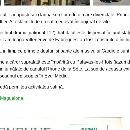
ralul – adăpostesc o faună și o floră de o mare diversitate. Princ
llier. Acesta include un sat medieval înconjurat de vile.
chiul drumul național 112), habitatul este dispersat în jurul staț
 care leagă Villeneuve de Fabrègues, au fost construite o închis
 în timp ce primele dealuri și pante ale masivului Gardiole sunt f
gune a căror suprafață este împărțită cu Palavas-les-Flots (iazuri d
e în jumătate de canalul Rhône de la Sète. La sud de aceasta e
 scaunul episcopiei în Evul Mediu.
edă permitea activitatea salină.
es-Maguelone