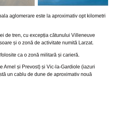
ipala aglomerare este la aproximativ opt kilometri
iei de tren, cu excepția cătunului Villeneuve
oare și o zonă de activitate numită Larzat.
olosite ca o zonă militară și carieră.
e Arnel și Prevost) și Vic-la-Gardiole (iazuri
xistă un cablu de dune de aproximativ nouă