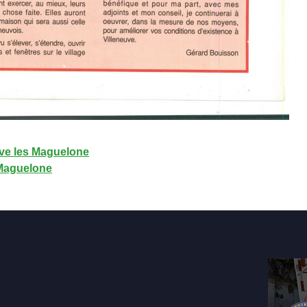
uve les Maguelone
s Maguelone