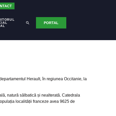
NTACT
NITORUL
PORTAL
CIAL
CAL
 departamentul Herault, în regiunea Occitanie, la
ă, natură sălbatică și nealterată. Catedrala
pulația localității franceze avea 9625 de