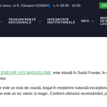
m Iancu, nr.5, Câmpeni 515500
L-V: 08:00 - 16:00
CO
MO
TRANSPARENȚĂ
INTEGRITATE
INFO
OFI
DECIZIONALĂ
INSTITUȚIONALĂ
LO
LLENEUVE LES MAGUELONE
este situată în Sudul Franței, în
lier.
este un oraș de coastă, bogat în moștenire naturală excepțional
 este un loc istoric și magic. Conform ultimului recensământ, po