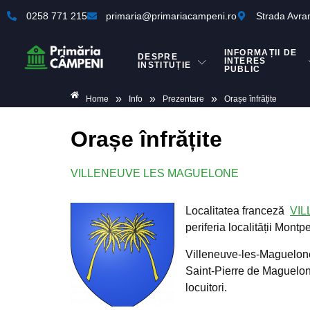
0258 771 215
primaria@primariacampeni.ro
Strada Avra
INFORMAȚII DE
DESPRE
INTERES
INSTITUȚIE
PUBLIC
»
»
»
Home
Info
Prezentare
Orașe înfrățite
Orașe înfrățite
VILLENEUVE LES MAGUELONE
Localitatea franceză
VI
periferia localității Montpe
Villeneuve-les-Maguelone 
Saint-Pierre de Maguelone
locuitori.