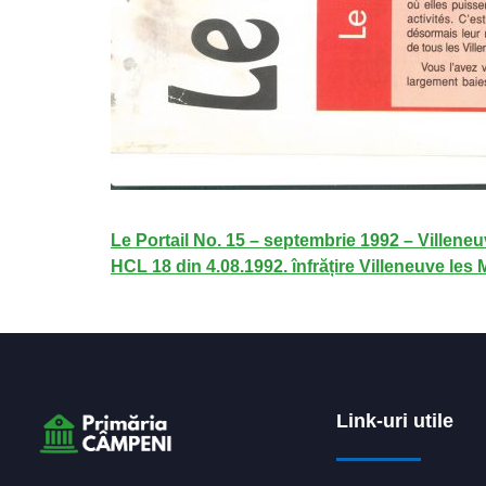
Le Portail No. 15 – septembrie 1992 – Villene
HCL 18 din 4.08.1992. înfrățire Villeneuve le
Link-uri utile