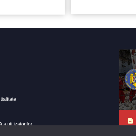
tialitate
a utilizatorilor
e ale Primăriei