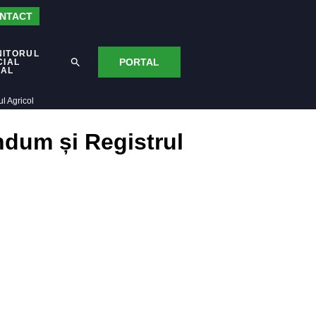
NTACT
NITORUL
PORTAL
CIAL
CAL
l Agricol
ndum și Registrul