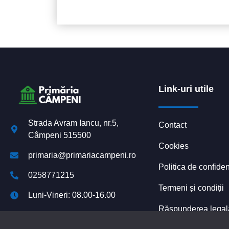
Link-uri utile
Strada Avram Iancu, nr.5,
Contact
Câmpeni 515500
Cookies
primaria@primariacampeni.ro
Politica de confiden
0258771215
Termeni și condiții
Luni-Vineri: 08.00-16.00
Răspunderea legală 
Declarație de accesibilitate
platformelor digital