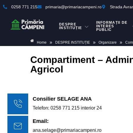
0258 771 215
primaria@primariacampeni.ro
Strada Avra
INFORMAȚII DE
DESPRE
INTERES
INSTITUȚIE
PUBLIC
»
»
»
Home
DESPRE INSTITUȚIE
Organizare
Comp
Compartiment – Admini
Agricol
Consilier SELAGE ANA
Telefon: 0258 771 215 interior 24
Email:
ana.selage@primariacampeni.ro