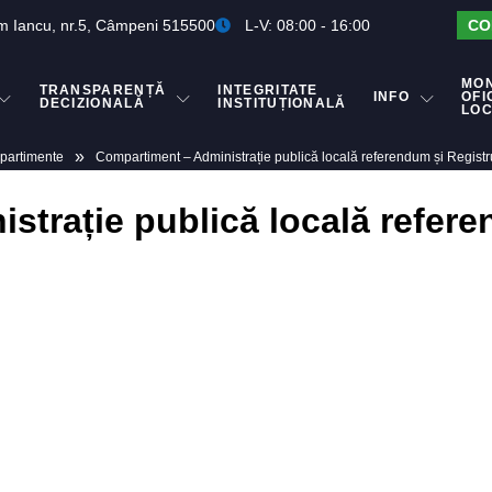
m Iancu, nr.5, Câmpeni 515500
L-V: 08:00 - 16:00
CO
MO
TRANSPARENȚĂ
INTEGRITATE
INFO
OFI
DECIZIONALĂ
INSTITUȚIONALĂ
LO
»
artimente
Compartiment – Administrație publică locală referendum și Registru
strație publică locală refere