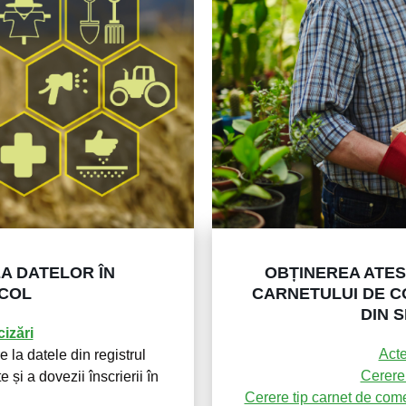
A DATELOR ÎN
OBȚINEREA ATES
ICOL
CARNETULUI DE C
DIN 
izări
Acte
 la datele din registrul
Cerere 
 și a dovezii înscrierii în
Cerere tip carnet de come