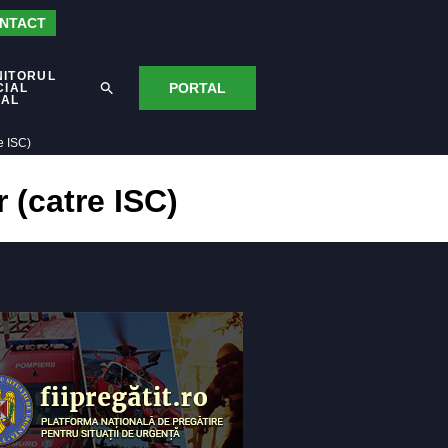
NTACT
NITORUL
PORTAL
CIAL
CAL
e ISC)
 (catre ISC)