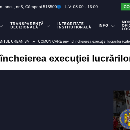
m Iancu, nr.5, Câmpeni 515500
L-V: 08:00 - 16:00
CO
MO
TRANSPARENȚĂ
INTEGRITATE
INFO
OFI
DECIZIONALĂ
INSTITUȚIONALĂ
LO
»
ENTUL URBANISM
COMUNICARE privind încheierea execuţiei lucrărilor (catr
heierea execuţiei lucrărilor