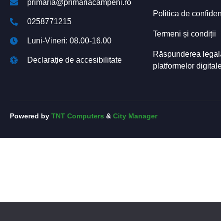
primaria@primariacampeni.ro
Politica de confiden
0258771215
Termeni și condiții
Luni-Vineri: 08.00-16.00
Răspunderea legală 
Declarație de accesibilitate
platformelor digital
Powered by
TNT Computers
&
City Manager