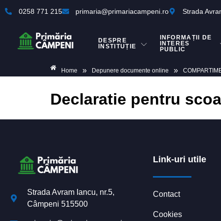
0258 771 215
primaria@primariacampeni.ro
Strada Avra
INFORMAȚII DE
DESPRE
INTERES
INSTITUȚIE
PUBLIC
»
»
Home
Depunere documente online
COMPARTIMEN
Declaratie pentru scoa
Link-uri utile
Strada Avram Iancu, nr.5,
Contact
Câmpeni 515500
Cookies