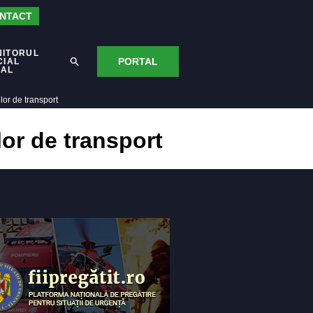
NTACT
NITORUL
PORTAL
CIAL
CAL
lor de transport
lor de transport