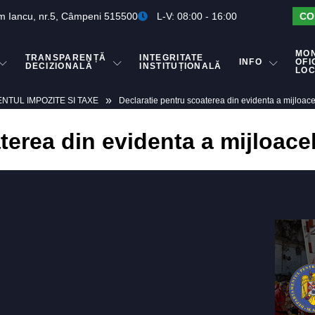
m Iancu, nr.5, Câmpeni 515500
L-V: 08:00 - 16:00
CO
MO
TRANSPARENȚĂ
INTEGRITATE
INFO
OFI
DECIZIONALĂ
INSTITUȚIONALĂ
LO
»
TUL IMPOZITE SI TAXE
Declaratie pentru scoaterea din evidenta a mijloace
terea din evidenta a mijloace