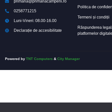
primaria@primariacampeni.ro
Politica de confiden
0258771215
Termeni și condiții
Luni-Vineri: 08.00-16.00
Răspunderea legală 
Declarație de accesibilitate
platformelor digital
Powered by
TNT Computers
&
City Manager