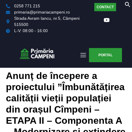
0258 771 215
CONTACT
primaria@primariacampeni.ro
Strada Avram Iancu, nr.5, Câmpeni
515500
L-V: 08:00 - 16:00
PORTAL
Anunț de începere a
proiectului ”Îmbunătățirea
calității vieții populației
din orașul Cîmpeni –
ETAPA II – Componenta A
– Modernizare și extindere