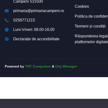
Câmpeni 515500
Cookies
primaria@primariacampeni.ro
Politica de confiden
0258771215
Termeni și condiții
Luni-Vineri: 08.00-16.00
Răspunderea legală 
Declarație de accesibilitate
platformelor digital
Powered by
TNT Computers
&
City Manager