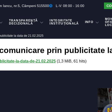
m Iancu, nr.5, Câmpeni 515500
L-V: 08:00 - 16:00
CO
MO
TRANSPARENȚĂ
INTEGRITATE
INFO
OFI
DECIZIONALĂ
INSTITUȚIONALĂ
LO
publicitate la data de 21.02.2025
comunicare prin publicitate l
licitate-la-data-de-21.02.2025
(1,3 MiB, 61 hits)