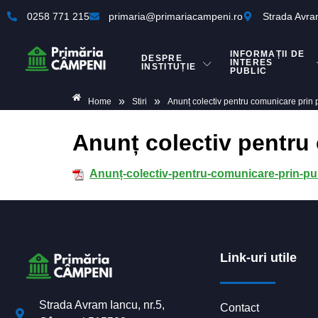
0258 771 215
primaria@primariacampeni.ro
Strada Avra
INFORMAȚII DE
DESPRE
INTERES
INSTITUȚIE
PUBLIC
»
»
Home
Stiri
Anunț colectiv pentru comunicare prin 
Anunț colectiv pentru 
Anunț-colectiv-pentru-comunicare-prin-pub
Link-uri utile
Strada Avram Iancu, nr.5,
Contact