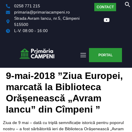
0258 771 215
CONTACT
primaria@primariacampeni.ro
Strada Avram Iancu, nr.5, Câmpeni
515500
L-V: 08:00 - 16:00
PORTAL
9-mai-2018 ”Ziua Europei,
marcată la Biblioteca
Orășenească „Avram
Iancu” din Cîmpeni ”
Ziua de 9 mai – dată cu triplă semnificație istorică pentru poporul
nostru – a fost sărbătorită ieri de Biblioteca Orășenească „Avram