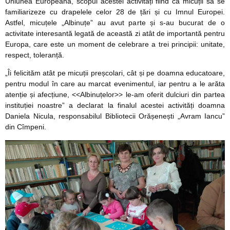
Uniunea Europeană, scopul acestei activități fiind ca micuții să se
familiarizeze cu drapelele celor 28 de țări și cu Imnul Europei.
Astfel, micuțele „Albinuțe” au avut parte și s-au bucurat de o
activitate interesantă legată de această zi atât de importantă pentru
Europa, care este un moment de celebrare a trei principii: unitate,
respect, toleranță.
„Îi felicităm atât pe micuții preșcolari, cât și pe doamna educatoare,
pentru modul în care au marcat evenimentul, iar pentru a le arăta
atenție și afecțiune, <<Albinuțelor>> le-am oferit dulciuri din partea
instituției noastre” a declarat la finalul acestei activități doamna
Daniela Nicula, responsabilul Bibliotecii Orășenești „Avram Iancu”
din Cîmpeni.