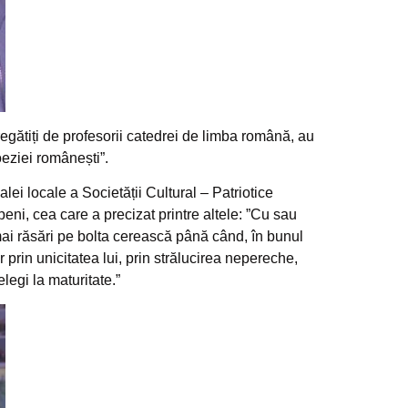
regătiți de profesorii catedrei de limba română, au
oeziei românești”.
ei locale a Societății Cultural – Patriotice
i, cea care a precizat printre altele: ”Cu sau
i răsări pe bolta cerească până când, în bunul
r prin unicitatea lui, prin strălucirea nepereche,
legi la maturitate.”