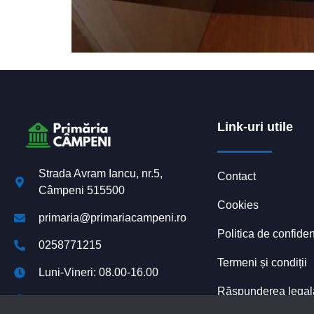
Link-uri utile
Strada Avram Iancu, nr.5,
Contact
Câmpeni 515500
Cookies
primaria@primariacampeni.ro
Politica de confiden
0258771215
Termeni și condiții
Luni-Vineri: 08.00-16.00
Răspunderea legală 
Declarație de accesibilitate
platformelor digital