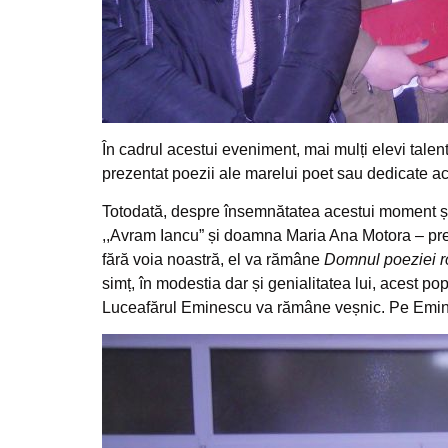
În cadrul acestui eveniment, mai mulți elevi talen
prezentat poezii ale marelui poet sau dedicate ace
Totodată, despre însemnătatea acestui moment și m
,,Avram Iancu” și doamna Maria Ana Motora – preş
fără voia noastră, el va rămâne
Domnul poeziei r
simț, în modestia dar și genialitatea lui, acest pop
Luceafărul Eminescu va rămâne veșnic. Pe Eminescu î