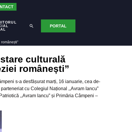
NTACT
NITORUL
PORTAL
CIAL
CAL
i românești”
tare culturală
eziei românești”
mpeni s-a desfășurat marți, 16 ianuarie, cea de-
n parteneriat cu Colegiul Național ,,Avram Iancu”
atriotică ,,Avram Iancu” și Primăria Câmpeni –