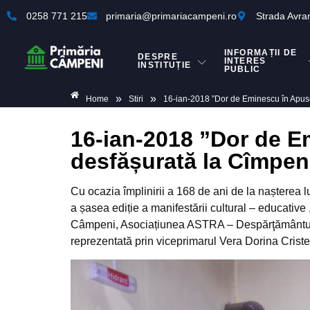
0258 771 215
primaria@primariacampeni.ro
Strada Avra
INFORMAȚII DE
DESPRE
INTERES
INSTITUȚIE
PUBLIC
»
»
Home
Stiri
16-ian-2018 ”Dor de Eminescu în Apusen
16-ian-2018 ”Dor de E
desfășurată la Cîmpeni
Cu ocazia împlinirii a 168 de ani de la nașterea
a șasea ediție a manifestării cultural – educativ
Câmpeni, Asociațiunea ASTRA – Despărţământul ,,
reprezentată prin viceprimarul Vera Dorina Crist