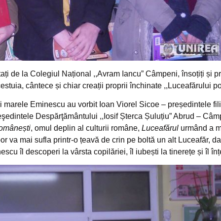
tați de la Colegiul Național ,,Avram Iancu” Câmpeni, însoțiți și p
stuia, cântece și chiar creații proprii închinate ,,Luceafărului p
arele Eminescu au vorbit Ioan Viorel Sicoe – președintele filial
edintele Despărţământului ,,Iosif Șterca Șuluțiu” Abrud – Câmpen
omânești
, omul deplin al culturii române,
Luceafărul
urmând a ma
or va mai sufla printr-o țeavă de crin pe boltă un alt Luceafăr, da
l descoperi la vârsta copilăriei, îl iubești la tinerețe și îl înțe