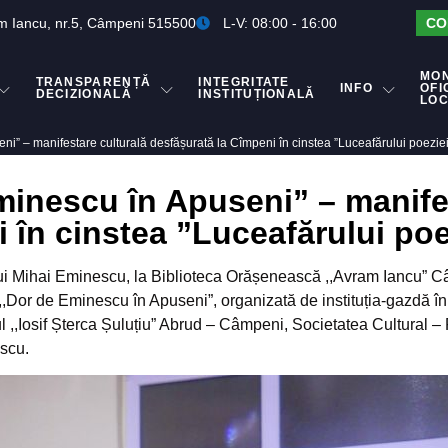
m Iancu, nr.5, Câmpeni 515500
L-V: 08:00 - 16:00
CO
MO
TRANSPARENȚĂ
INTEGRITATE
INFO
OFI
DECIZIONALĂ
INSTITUȚIONALĂ
LO
i” – manifestare culturală desfășurată la Cîmpeni în cinstea ”Luceafărului poezie
minescu în Apuseni” – manifes
 în cinstea ”Luceafărului po
 lui Mihai Eminescu, la Biblioteca Orășenească ,,Avram Iancu” Câ
e ,,Dor de Eminescu în Apuseni”, organizată de instituția-gazdă î
Iosif Șterca Șuluțiu” Abrud – Câmpeni, Societatea Cultural – P
escu.