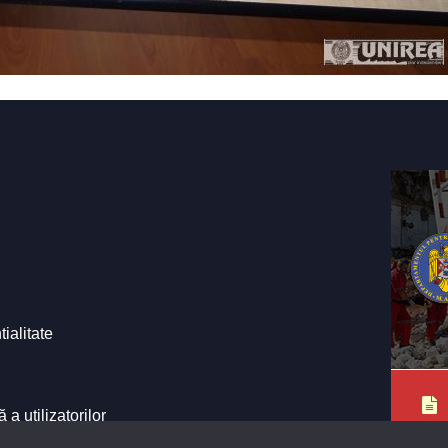
tialitate
a utilizatorilor
e ale Primăriei